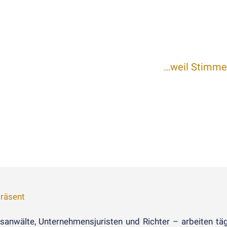
…weil Stimme
präsent
anwälte, Unter­­nehmens­­juristen und Richter – arbeiten tägli