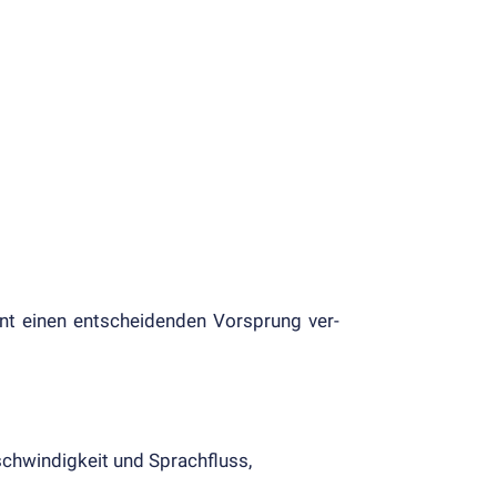
t einen ent­scheiden­den Vor­sprung ver­
schwindig­keit und Sprach­fluss,