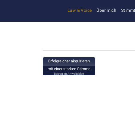
Law & Voice
Über mich
Stimmt
Erfolgreicher akquirieren
mit einer starken Stimme
Beitrag im Anwaltsblatt