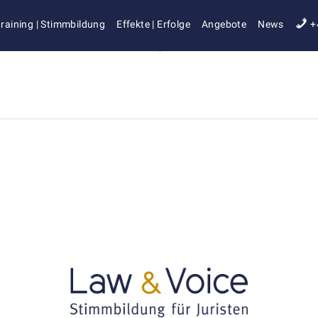
raining | Stimmbildung
Effekte | Erfolge
Angebote
News
+
Ohne Titel