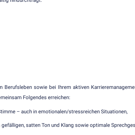
m Berufs­leben sowie bei Ihrem aktiven Karriere­manage­men
mein­sam Fol­gen­des erreich­en:
imme – auch in emotional­en/stress­reichen Si­tu­ation­en,
ge­fällig­en, satten Ton und Klang sowie opti­male Sprech­ge­