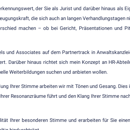
r­kenn­ungs­wert, der Sie als Jurist und darüber hinaus als E
eugungs­kraft, die sich auch an langen Ver­handlungs­tagen nic
nter­schied machen – ob bei Gericht, Präsen­tation­en und 
sels und Associates auf dem Partner­track in Anwalts­kanz­l
piert. Darüber hinaus richtet sich mein Konzept an HR-Ab­teil
uelle Weiter­bild­ung­en suchen und an­biet­en wollen.
ild­ung Ihrer Stimme arbeiten wir mit Tönen und Ge­sang. Dies
Ihrer Resonanz­räume führt und den Klang Ihrer Stimme nach­h
tät Ihrer be­sonder­en Stimme und er­arbeit­en für Sie einen
ltig hin­durch­trägt.