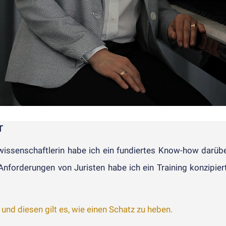
r
wissen­schaft­ler­in habe ich ein fundiertes Know-how darübe
n­forder­ungen von Juristen habe ich ein Train­ing kon­zipiert
und diesen gilt es, wie einen Schatz zu heben.