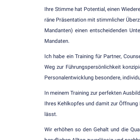
Ihre Stimme hat Potential, einen Wieder­e
räne Präsentation mit stimm­licher Über­z
Man­dan­ten) einen ent­scheid­en­den U
Mandaten.
Ich habe ein Train­ing für Partner, Coun
Weg zur Führungs­per­sönlich­keit konzi­
Per­sonal­ent­wicklung be­sondere, in­di­vid
In meinem Train­ing zur per­fekten Aus­b
Ihres Kehl­kopfes und damit zur Öffnung 
lässt.
Wir erhöhen so den Gehalt und die Quali­
beruf­lich­en All­tag zuver­lässig und nach­ha