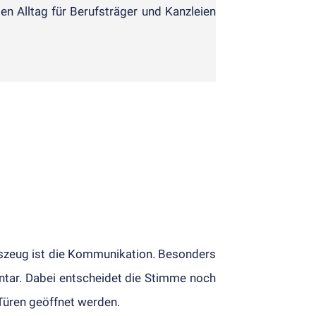
en Alltag für Berufs­träger und Kanzleien
ks­zeug ist die Kom­munika­tion. Besonders
n­tar. Dabei ent­scheidet die Stimme noch
 Türen ge­öffnet werden.