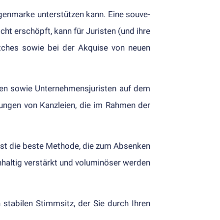
igen­marke unter­stützen kann. Eine souve­
ht er­schöpft, kann für Juristen (und ihre
Pitches sowie bei der Akquise von neuen
eien sowie Unter­nehmens­juristen auf dem
­ung­en von Kanz­leien, die im Rahmen der
 ist die beste Methode, die zum Ab­senken
altig ver­stärkt und vo­lu­minöser werden
 stabilen Stimm­sitz, der Sie durch Ihren