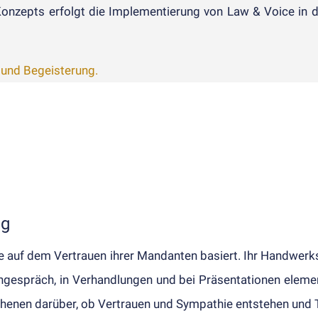
nzepts erfolgt die Im­plement­ier­ung von Law & Voice in d
t und Begeisterung.
ng
die auf dem Ver­trauen ihrer Man­dant­en basiert. Ihr Hand­wer
ge­spräch, in Ver­hand­lung­en und bei Präsentat­ionen ele­me
ch­en­en darüber, ob Ver­trau­en und Sym­pathie ent­stehen und