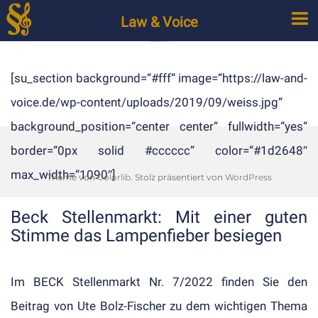
Law & Voice
Beck Stellenmarkt: Mit einer guten Stimme das Lampenfieber besiegen
[su_section background=“#fff“ image=“https://law-and-
voice.de/wp-content/uploads/2019/09/weiss.jpg“
background_position=“center center“ fullwidth=“yes“
border=“0px solid #cccccc“ color=“#1d2648″
max_width=“1090″]
Theme von
Colorlib
. Stolz präsentiert von
WordPress
Beck Stellenmarkt: Mit einer guten
Stimme das Lampenfieber besiegen
Im
BECK Stellenmarkt
Nr. 7/2022 finden Sie den
Beitrag von
Ute Bolz-Fischer
zu dem wichtigen Thema