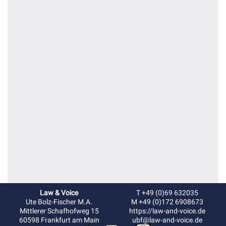
Law & Voice
T +49 (0)69 632035
Ute Bolz-Fischer M.A.
M +49 (0)172 6908673
Mittlerer Schafhofweg 15
https://law-and-voice.de
60598 Frankfurt am Main
ubf@law-and-voice.de