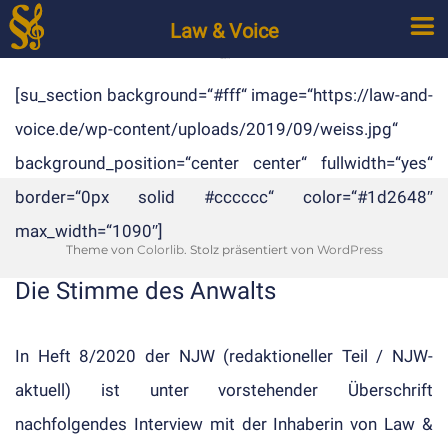
Law & Voice
Die Stimme des Anwalts
[su_section background=“#fff“ image=“https://law-and-
voice.de/wp-content/uploads/2019/09/weiss.jpg“
background_position=“center center“ fullwidth=“yes“
border=“0px solid #cccccc“ color=“#1d2648″
max_width=“1090″]
Theme von
Colorlib
. Stolz präsentiert von
WordPress
Die Stimme des Anwalts
In Heft 8/2020 der NJW (redaktioneller Teil / NJW-
aktuell) ist unter vorstehender Überschrift
nachfolgendes Interview mit der Inhaberin von Law &